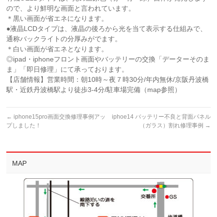
ので、より鮮明な画面と言われています。
＊黒い画面が省エネになります。
●液晶LCDタイプは、液晶の後ろから光を当て表示する仕組みで、
通称バックライトの分厚みがでます。
＊白い画面が省エネとなります。
◎ipad・iphoneフロント画面やバッテリーの交換「データーそのま
ま」「即日修理」にて承っております。
【店舗情報】営業時間：朝10時～夜７時30分/年内無休/京阪丹波橋
駅・近鉄丹波橋駅より徒歩3-4分/駐車場完備（map参照）
←
iphone15pro画面交換修理事例アッ
iphoe14 バッテリー不良と背面パネル
プしました！
（ガラス）割れ修理事例
→
MAP