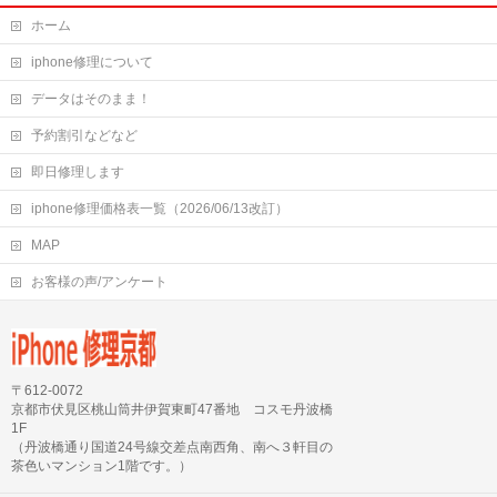
ホーム
iphone修理について
データはそのまま！
予約割引などなど
即日修理します
iphone修理価格表一覧（2026/06/13改訂）
MAP
お客様の声/アンケート
〒612-0072
京都市伏見区桃山筒井伊賀東町47番地 コスモ丹波橋
1F
（丹波橋通り国道24号線交差点南西角、南へ３軒目の
茶色いマンション1階です。）