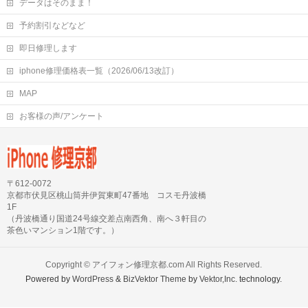
データはそのまま！
予約割引などなど
即日修理します
iphone修理価格表一覧（2026/06/13改訂）
MAP
お客様の声/アンケート
〒612-0072
京都市伏見区桃山筒井伊賀東町47番地 コスモ丹波橋
1F
（丹波橋通り国道24号線交差点南西角、南へ３軒目の
茶色いマンション1階です。）
Copyright ©
アイフォン修理京都.com
All Rights Reserved.
Powered by
WordPress
&
BizVektor Theme
by
Vektor,Inc.
technology.