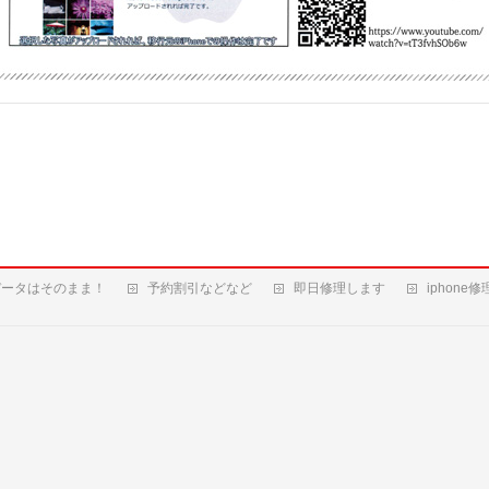
データはそのまま！
予約割引などなど
即日修理します
iphone