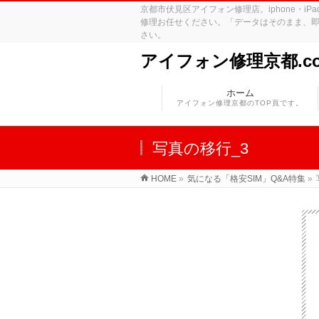
京都市伏見区アイフォン修理店。iphone・
修理お任せください。「データはそのまま、即
さい。
アイフォン修理京都.c
ホーム
アイフォン修理京都のTOP頁です。
写真の移行_3
HOME
»
気になる「格安SIM」Q&A特集
»