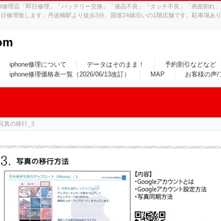
iPad修理店「即日修理」「バッテリー交換」「液晶不良」「タッチ不良」「画面割
日修理致します」丹波橋駅より徒歩3分、国道24線沿いの1階店舗です。駐車場あり
om
iphone修理について
データはそのまま！
予約割引などなど
iphone修理価格表一覧（2026/06/13改訂）
MAP
お客様の声
写真の移行_3