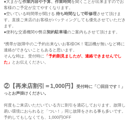
●大まかな
作業内容や予算、作業時間
を聞くことが出来ますのでお
客様のご予定が立てやすくなります。
●空いている時間帯が聞ける.
待ち時間なしで即修理
させて頂けま
す。直接ご来店のお客様がバッティングしても優先させていただき
ます。
●便利な交通機関や弊店
契約駐車場
のご案内もさせて頂けます。
*携帯が故障中のご予約出来ないお客様OK！電話機が無いなど稀に
連絡ができないこともあると思います。
そんな時は、受付時に
「予約割見ましたが、連絡できませんでし
た」
とお伝えください。
②
【再来店割引＝1,000円】
受付時に「〇回目です！」
っとお声掛けください。
何度もご来店いただいている方に割引を適応しております。故障し
易い環境におられると「つい！」同じ故障をされる事も多いです。
予約してもしなくても、1,000円OFF