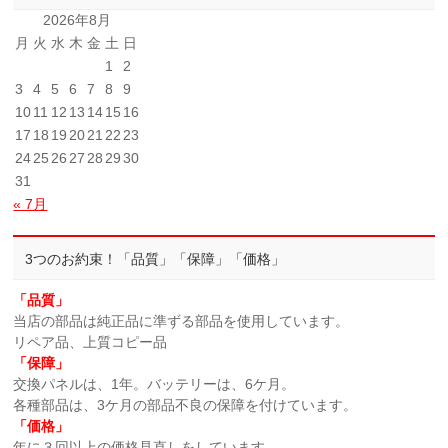
2026年8月
月
火
水
木
金
土
日
1
2
3
4
5
6
7
8
9
10
11
12
13
14
15
16
17
18
19
20
21
22
23
24
25
26
27
28
29
30
31
« 7月
3つのお約束！「品質」「保障」「価格」
「品質」
当店の部品は純正品に準ずる部品を使用しています。
リペア品、上質コピー品
「保障」
交換パネルは、1年。バッテリーは、6ケ月。
各種部品は、3ケ月の部品不良の保障を付けています。
「価格」
年に３回以上の価格見直しをしています。