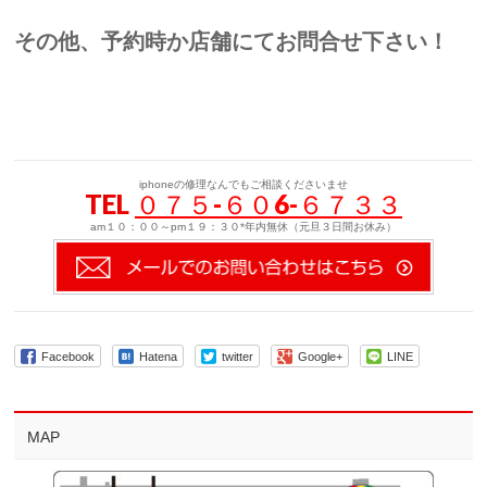
その他、予約時か店舗にてお問合せ下さい！
iphoneの修理なんでもご相談くださいませ
TEL
０７５-６０6-６７３３
am１０：００～pm１９：３０*年内無休（元旦３日間お休み）
Facebook
Hatena
twitter
Google+
LINE
MAP