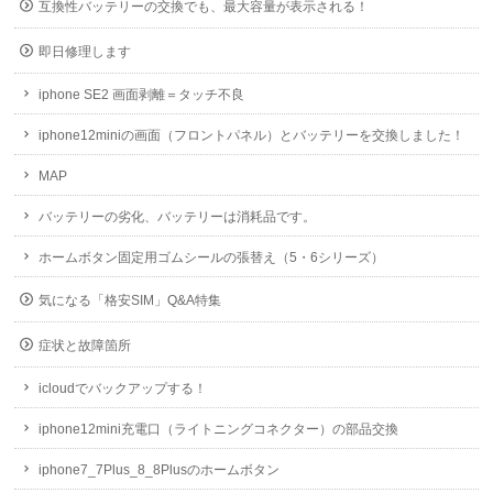
互換性バッテリーの交換でも、最大容量が表示される！
即日修理します
iphone SE2 画面剥離＝タッチ不良
iphone12miniの画面（フロントパネル）とバッテリーを交換しました！
MAP
バッテリーの劣化、バッテリーは消耗品です。
ホームボタン固定用ゴムシールの張替え（5・6シリーズ）
気になる「格安SIM」Q&A特集
症状と故障箇所
icloudでバックアップする！
iphone12mini充電口（ライトニングコネクター）の部品交換
iphone7_7Plus_8_8Plusのホームボタン