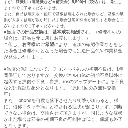
すが、
諸費用（運送費など＝前受金）5,500円（税込）は、
発生し
ますのでご了承くださいませ。
また、自己修理失敗・他店で基板修理をされた場合など、基板の破
損が大きく修理が数か所に及ぶ場合は追加料金が発生する場合もご
ざいますのでご了承くださいませ。
●当店での
部品交換は、基本成功報酬
です。（修理不可の
場合は、部品を元に戻しお渡しします。）
＊但し、
お客様のご希望
により、追加の確認作業などをし
た場合は修理不可となった場合でも別途部品代や作業料金
が発生いたします。
●当店の保証について、フロントパネルの初期不良は、1年
間保証しておりますが、交換パネル自体の初期不良以外に
起因する損傷や不良、自損、iosのアップデートによる不良
などは保証対象外となります。（原則1回のみ無料交換
可）
また、iphoneを何度も落下させたり衝撃が加わると、稀
に、俗称「タッチ病」と称される症状が起こります。判断
できない場合は、交換させて頂きますが、同じような症状
が出た場合は部品の初期不良の可能性は低く、保証も終了
となります。