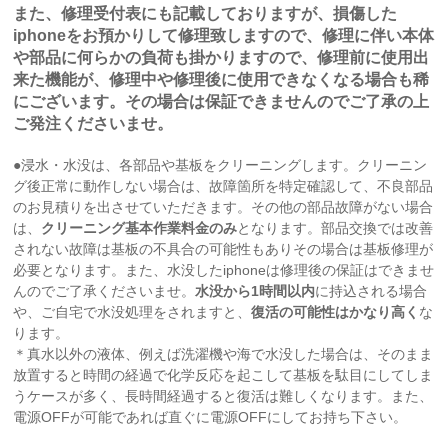
また、修理受付表にも記載しておりますが、損傷した
iphoneをお預かりして修理致しますので、修理に伴い本体
や部品に何らかの負荷も掛かりますので、修理前に使用出
来た機能が、修理中や修理後に使用できなくなる場合も稀
にございます。その場合は保証できませんのでご了承の上
ご発注くださいませ。
●浸水・水没は、各部品や基板をクリーニングします。クリーニン
グ後正常に動作しない場合は、故障箇所を特定確認して、不良部品
のお見積りを出させていただきます。その他の部品故障がない場合
は、
クリーニング基本作業料金のみ
となります。部品交換では改善
されない故障は基板の不具合の可能性もありその場合は基板修理が
必要となります。また、水没したiphoneは修理後の保証はできませ
んのでご了承くださいませ。
水没から1時間以内
に持込される場合
や、ご自宅で水没処理をされますと、
復活の可能性はかなり高く
な
ります。
＊真水以外の液体、例えば洗濯機や海で水没した場合は、そのまま
放置すると時間の経過で化学反応を起こして基板を駄目にしてしま
うケースが多く、長時間経過すると復活は難しくなります。また、
電源OFFが可能であれば直ぐに電源OFFにしてお持ち下さい。