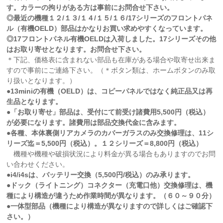
す。カラーの拘りがある方は事前にお問合せ下さい。
◎最近の機種１２/１３/１４/１５/１６/17シリーズのフロントパネ
ル（有機OELD）部品はかなりお買い求めやすくなっています。
◎17フロントパネル有機OELDは入荷しました。17シリーズその他
はお取り寄せとなります。お問合せ下さい。
＊下記、価格表に含まれない部品も在庫がある場合や取寄せ出来ま
すので事前にご連絡下さい。（＊ボタン類は、ホームボタンのみ取
り扱いとなります。）
●13miniの有機（OELD）は、コピーパネルではなく純正品又は再
生品となります。
●「お取り寄せ」部品は、受付にて前受け諸費用
5,500円（税込）
が必要になります。諸費用は部品交換代金に含みます。
●各種、本体裏側リアカメラのカバーガラスのみ交換修理は、11シ
リーズ迄＝5,500円（税込）。１２シリーズ＝8,800円（税込）
機種や機種や破損状況により料金が異る場合もありますのでお問
い合わせください。
●i4/i4sは、バッテリー交換（5,500円/税込）のみ承ります。
●ドック（ライトニング）コネクター（充電口他）交換修理は、機
種により構造が違うため作業時間が異なります。（６０～９０分）
●一体型部品（機種により構造が異なりますので詳しくはご確認下
さい。）