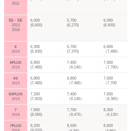
2011
5S・
SE
6,000
5,700
6,000
2013
(6,600)
(6,270)
(6,600)
2016
6,300
6,700
6,800
6
(6,930)
(7,370)
（7,480）
2014
6,800
7,400
7,000
6PLUS
(7,480)
（8,140）
（7,700）
2015
6,800
6,800
7,000
6S
(7,480)
（7,480）
（7,700
2015
7,200
7,400
7,600
6S
PLUS
(7,920)
（8,140）
（8,360）
2015
7,800
7,700
8,300
7
(8,580)
（8,470）
（9,130）
2016
8,200
8,500
8,600
7PLUS
(9,020)
2016
（9,350）
（9,460）