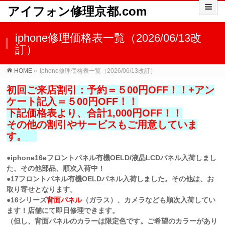
アイフォン修理京都.com
iphone修理価格表一覧（2026/06/13改
訂）
HOME
»
iphone修理価格表一覧（2026/06/13改訂）
初回ご来店割引：予約＝５00円OFF！！+アン
ケート記入＝５00円OFF！！
下記価格表より、合計1,000円OFF！！
その他の割引やサービスもご用意していま
す。
●iphone16eフロントパネル有機OELD/液晶LCD
パネル入荷しまし
た。その他部品、順次入荷中！
●17フロントパネル有機OELDパネル入荷しました。その他は、お
取り寄せとなります。
●16シリーズ
背面パネル
（ガラス）、カメラなども順次入荷してい
ます！店舗にて即日修理できます。
（但し、背面パネルのカラーは限定色です。ご希望のカラーがあり