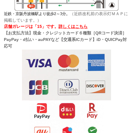
（近鉄改札前の表示灯ＭＡＰに
近鉄・京阪丹波橋駅より徒歩2～3分。
掲載しています。）
店舗ガレージは「15」です。
詳しくはこちら
【お支払方法】現金・クレジットカード６種類［QRコード決済］
PayPay・d払い・auPAYなど【交通系ICカード】iD・QUICPay対
応可