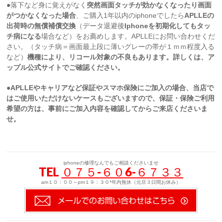
●落下など身に覚えがなく
突然画面タッチが効かなくなったり画面
がつかなくなった場合
、ご購入1年以内のiphoneでしたら
APLLEの
出荷時の無償補償交換
（データ退避後
Iphoneを初期化してもタッ
チ病になる
場合など）をお薦めします。APLLEにお問い合わせくだ
さい。（タッチ病＝画面最上段に薄いグレーの帯が１ｍｍ程度入る
など）
機種により、リコール対象の不良もあります。詳しくは、ア
ップル公式サイトでご確認ください。
●APLLEやキャリアなど保証やスマホ保険にご加入の場合、当店で
はご使用いただけないケースもございますので、保証・保険ご利用
希望の方は、事前にご加入内容を確認してからご来店くださいま
せ。
iphoneの修理なんでもご相談くださいませ
TEL
０７５-６０6-６７３３
am１０：００～pm１９：３０*年内無休（元旦３日間お休み）