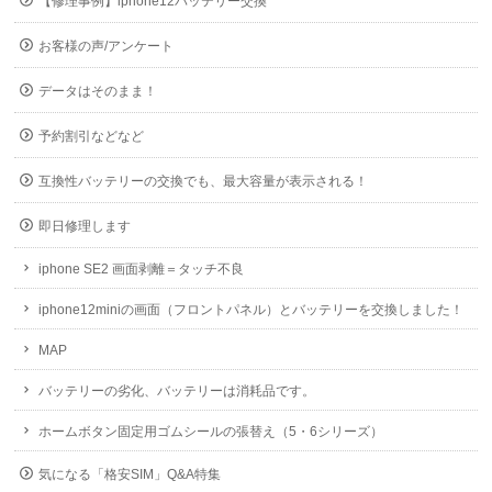
【修理事例】iphone12バッテリー交換
お客様の声/アンケート
データはそのまま！
予約割引などなど
互換性バッテリーの交換でも、最大容量が表示される！
即日修理します
iphone SE2 画面剥離＝タッチ不良
iphone12miniの画面（フロントパネル）とバッテリーを交換しました！
MAP
バッテリーの劣化、バッテリーは消耗品です。
ホームボタン固定用ゴムシールの張替え（5・6シリーズ）
気になる「格安SIM」Q&A特集