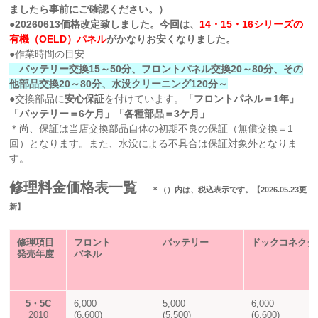
ましたら事前にご確認ください。）
●20260613価格改定致しました。今回は、
14・15・16シリーズの
有機（OELD）パネル
がかなりお安くなりました。
●作業時間の目安
バッテリー交換15～50分、フロントパネル交換20～80分、その
他部品交換20～80分、水没クリーニング120分～
●交換部品に
安心保証
を付けています。
「フロントパネル＝1年」
「バッテリー＝6ケ月」「各種部品＝3ケ月」
＊尚、保証は当店交換部品自体の初期不良の保証（無償交換＝1
回）となります。また、水没による不具合は保証対象外となりま
す。
修理料金価格表一覧
＊（）内は、税込表示です。【2026.05.23更
新】
修理項目
フロント
バッテリー
ドックコネクタ
発売年度
パネル
5・
5C
6,000
5,000
6,000
2010
(6,600)
(5,500)
(6,600)