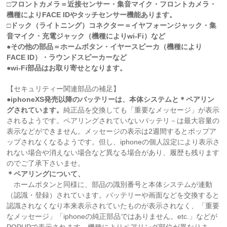
□フロントカメラ＝近接センサー・集音マイク・フロントカメラ・
機種によりFACE IDやタッチセンサー機能あります。
□ドック（ライトニング）コネクター＝イヤフォーンジャック・集
音マイク・充電ジャック（機種によりwi-Fi）など
●その他の部品＝ホームボタン・イヤースピーカ（機種により
FACE ID）・ラウンドスピーカーなど
●wi-Fi部品はお取り寄せとなります。
【セキュリティー関連部品の補足】
●iphoneXS発売以降のバッテリーは、本体システムと＊ペアリン
グされています。
純正品を交換しても「重要なメッセージ」が表示
されるようです。ペアリングされていないバッテリ－は最大容量の
表示などができません。メッセージの表示は2週間するとポップア
ップされなくなるようです。但し、iphoneの個人設定により表示さ
れない場合や消えない場合など異なる場合があり、履歴も残ります
のでご了承下さいませ。
＊ペアリングについて、
ホームボタンと同様に、部品の識別番号と本体システムが連動
（認識・登録）されています。バッテリーや画面などを交換すると
認識されなくなり本来表示されていたものが表示されなく、「重要
なメッセージ」「iphoneの純正部品ではありません。etc.」などが