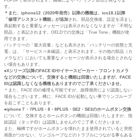
POPUPで表示されます。機種によりペアリング部位が異なりま
す。
＊また、iphone12（2020年発売）以降の機種は、ios18.1以降
「修理アシスタント機能」が追加
され、部品交換後、設定を済まし
再起動すると重要なメッセージは表示されなくなりますが「不明な
部品」と表記されます。OELDでの交換は「True Tone」機能が使
用できます。
バッテリーの「最大容量」なども表示され「バッテリーの状態と充
電」は、「サービス⇒未確認」と表示されます。その他の部品（カ
メラなど）においても重要なメッセージが表示される場合とされな
い場合もあります。
●Xシリーズ以降のFACE IDやイヤースピーカー・フロントカメラ
などの交換について、交換すると機能は回復いたしますが、FACE
IDは認識
しなくなる機種もありますのでご了承くださいませ。
＊また、FACE IDの修理も可能ですが、故障個所により認識しない
場合もございます。稀に、FACE IDが起動しない事でリンゴループ
を起こすこともあります。
●
iphone７・7PLUS・8・8PLUS・SE2・SE3のホームボタン交換
について、交換するとホームボタンの機能は回復いたしますが、指
紋認証（タッチID）は認識しませんのでご了承くださいませ。
また、極稀ですがホームボタンを壊れたまま使用されていると突然
画面がつかない、リンゴループなどのトラブルにつながる事もある