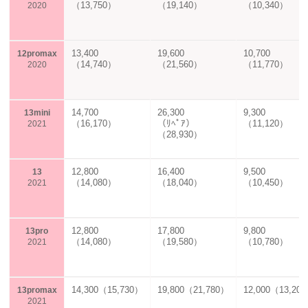
（13,750）
（19,140）
（10,340）
2020
13,400
19,600
10,700
12promax
（14,740）
（21,560）
（11,770）
2020
14,700
26,300
9,300
13mini
（16,170）
（ﾘﾍﾟｱ）
（11,120）
2021
（28,930）
12,800
16,400
9,500
13
（14,080）
（18,040）
（10,450）
2021
12,800
17,800
9,800
13pro
（14,080）
（19,580）
（10,780）
2021
14,300（15,730）
19,800（21,780）
12,000（13,20
13promax
2021