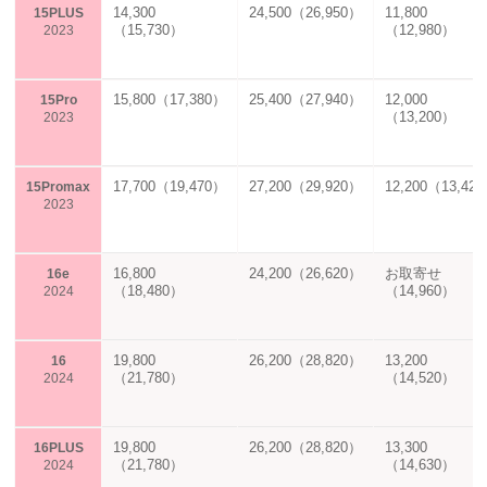
14,300
24,500（26,950）
11,800
15PLUS
（15,730）
（12,980）
2023
15,800（17,380）
25,400（27,940）
12,000
15Pro
（13,200）
2023
17,700（19,470）
27,200（29,920）
12,200（13,42
15Promax
2023
16,800
24,200（26,620）
お取寄せ
16e
（18,480）
（14,960）
2024
19,800
26,200（28,820）
13,200
16
（21,780）
（14,520）
2024
19,800
26,200（28,820）
13,300
16PLUS
（21,780）
（14,630）
2024