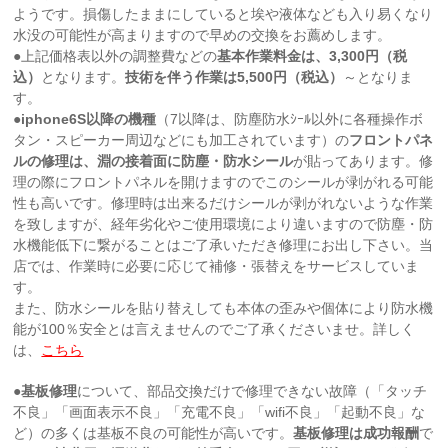
ようです。損傷したままにしていると埃や液体なども入り易くなり
水没の可能性が高まりますので早めの交換をお薦めします。
●上記価格表以外の調整費などの
基本作業料金は、3,300円（税
込）
となります。
技術を伴う作業は5,500円（税込）
～となりま
す。
●iphone6S以降の機種
（7以降は、防塵防水ｼｰﾙ以外に各種操作ボ
タン・スピーカー周辺などにも加工されています）の
フロントパネ
ルの修理は、淵の接着面に防塵・防水シール
が貼ってあります。修
理の際にフロントパネルを開けますのでこのシールが剥がれる可能
性も高いです。修理時は出来るだけシールが剥がれないような作業
を致しますが、経年劣化やご使用環境により違いますので防塵・防
水機能低下に繋がることはご了承いただき修理にお出し下さい。当
店では、作業時に必要に応じて補修・張替えをサービスしていま
す。
また、防水シールを貼り替えしても本体の歪みや個体により防水機
能が100％安全とは言えませんのでご了承くださいませ。詳しく
は、
こちら
●
基板修理
について、部品交換だけで修理できない故障（「タッチ
不良」「画面表示不良」「充電不良」「wifi不良」「起動不良」な
ど）の多くは基板不良の可能性が高いです。
基板修理は成功報酬
で