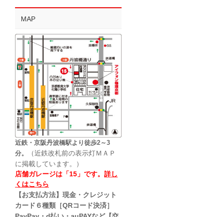
MAP
近鉄・京阪丹波橋駅より徒歩2～3
（近鉄改札前の表示灯ＭＡＰ
分。
に掲載しています。）
店舗ガレージは「15」です。
詳し
くはこちら
【お支払方法】現金・クレジット
カード６種類［QRコード決済］
PayPay・d払い・auPAYなど【交