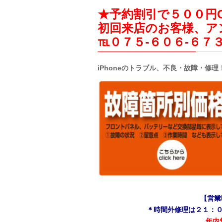
★予約割引で５００円O
初回来店のお客様、アン
℡０７５-６０６-６７
iPhone
のトラブル、不良・故障・修理
【営業
＊時間外修理は２１：
年内