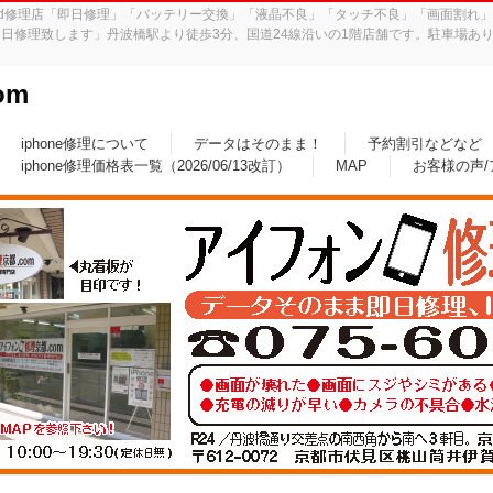
iPad修理店「即日修理」「バッテリー交換」「液晶不良」「タッチ不良」「画面割
日修理致します」丹波橋駅より徒歩3分、国道24線沿いの1階店舗です。駐車場あり
om
iphone修理について
データはそのまま！
予約割引などなど
iphone修理価格表一覧（2026/06/13改訂）
MAP
お客様の声