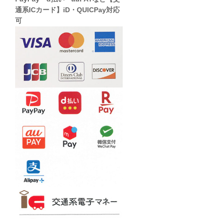
通系ICカード】iD・QUICPay対応
可