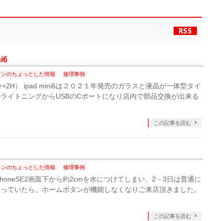
RSS
i6
ォンのちょっとした情報
修理事例
0分+2H） ipad mini6は２０２１年発売のガラスと液晶が一体型タイ
ライトニングからUSBのCポートになり店内で部品交換が出来る
この記事を読む
ォンのちょっとした情報
修理事例
iphoneSE2画面下から約2cmを水につけてしまい、2－3日は普通に
思っていたら、ホームボタンが機能しなくなりご来店頂きました。
この記事を読む