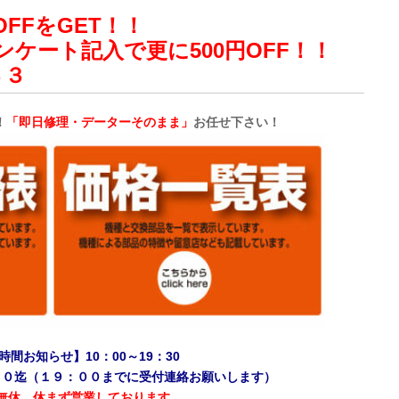
FFをGET！！
ケート記入で更に500円OFF！！
３３
！
「
即日修理・データーそのまま」
お任せ下さい！
時間お知らせ】10：00～19：30
００迄（１９：００までに受付連絡お願いします）
無休、休まず営業しております。