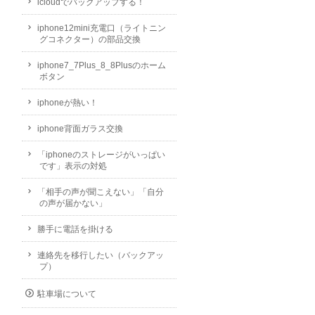
icloudでバックアップする！
iphone12mini充電口（ライトニン
グコネクター）の部品交換
iphone7_7Plus_8_8Plusのホーム
ボタン
iphoneが熱い！
iphone背面ガラス交換
「iphoneのストレージがいっぱい
です」表示の対処
「相手の声が聞こえない」「自分
の声が届かない」
勝手に電話を掛ける
連絡先を移行したい（バックアッ
プ）
駐車場について