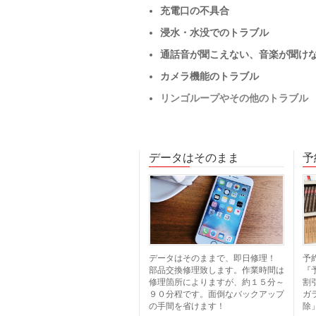
充電口の不具合
浸水・水没でのトラブル
通話音が聞こえない、音楽が聞け
カメラ機能のトラブル
リンゴループやその他のトラブル
データはそのまま
予
データはそのままで、即日修理！
予
部品交換修理致します。作業時間は
『
修理箇所によりますが、約１５分～
割
９０分程です。面倒なバックアップ
ガ
の手間を省けます！
除