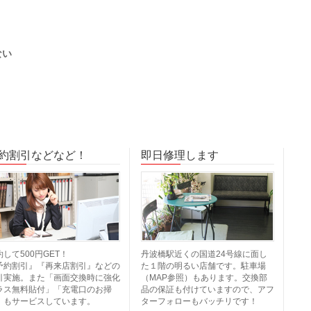
ない
約割引などなど！
即日修理します
約して500円GET！
丹波橋駅近くの国道24号線に面し
予約割引』『再来店割引』などの
た１階の明るい店舗です。駐車場
引実施。また「画面交換時に強化
（MAP参照）もあります。交換部
ラス無料貼付」「充電口のお掃
品の保証も付けていますので、アフ
」もサービスしています。
ターフォローもバッチリです！