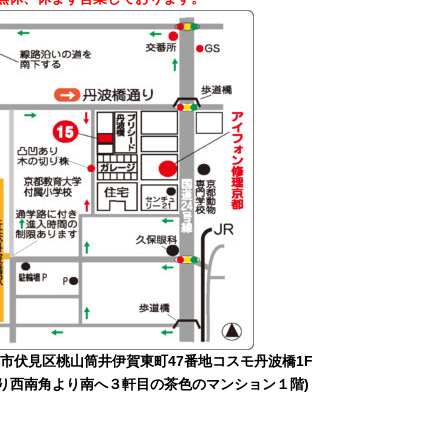
市伏見区桃山筒井伊賀東町47番地コスモ丹波橋1F
通り西南角より南へ３軒目の茶色のマンション１階)