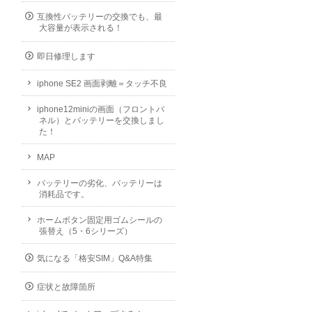
互換性バッテリーの交換でも、最
大容量が表示される！
即日修理します
iphone SE2 画面剥離＝タッチ不良
iphone12miniの画面（フロントパ
ネル）とバッテリーを交換しまし
た！
MAP
バッテリーの劣化、バッテリーは
消耗品です。
ホームボタン固定用ゴムシールの
張替え（5・6シリーズ）
気になる「格安SIM」Q&A特集
症状と故障箇所