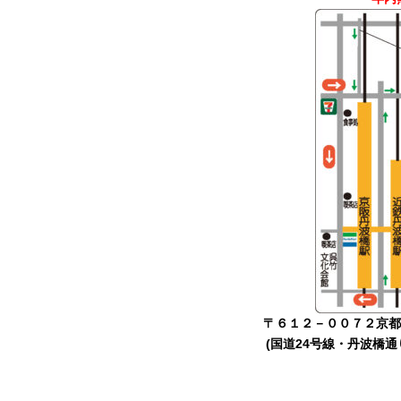
〒６１２－００７２京都
(国道24号線・丹波橋