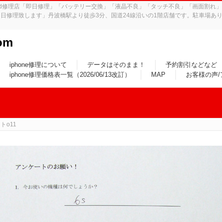
iPad修理店「即日修理」「バッテリー交換」「液晶不良」「タッチ不良」「画面割
日修理致します」丹波橋駅より徒歩3分、国道24線沿いの1階店舗です。駐車場あり
om
iphone修理について
データはそのまま！
予約割引などなど
iphone修理価格表一覧（2026/06/13改訂）
MAP
お客様の声
トo11