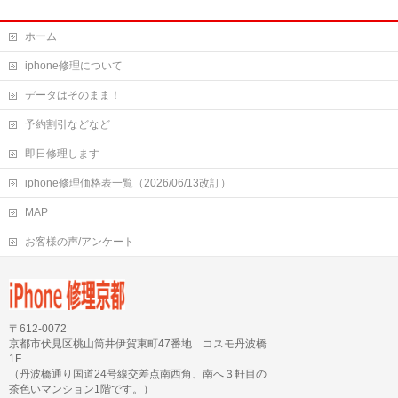
ホーム
iphone修理について
データはそのまま！
予約割引などなど
即日修理します
iphone修理価格表一覧（2026/06/13改訂）
MAP
お客様の声/アンケート
〒612-0072
京都市伏見区桃山筒井伊賀東町47番地 コスモ丹波橋
1F
（丹波橋通り国道24号線交差点南西角、南へ３軒目の
茶色いマンション1階です。）