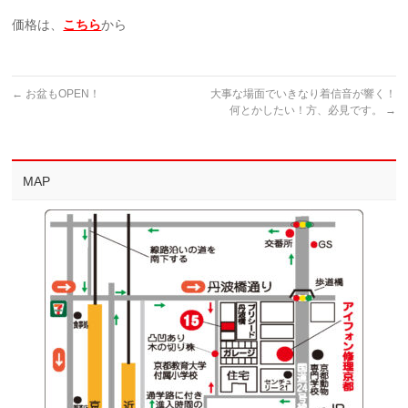
価格は、
こちら
から
←
お盆もOPEN！
大事な場面でいきなり着信音が響く！
何とかしたい！方、必見です。
→
MAP