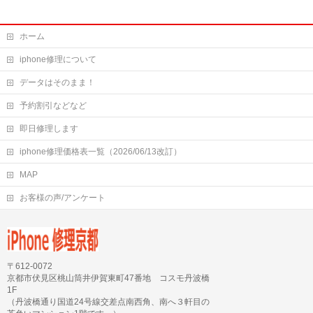
ホーム
iphone修理について
データはそのまま！
予約割引などなど
即日修理します
iphone修理価格表一覧（2026/06/13改訂）
MAP
お客様の声/アンケート
〒612-0072
京都市伏見区桃山筒井伊賀東町47番地 コスモ丹波橋
1F
（丹波橋通り国道24号線交差点南西角、南へ３軒目の