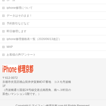
ホーム
iphone修理について
データはそのまま！
予約割引などなど
即日修理します
iphone修理価格表一覧（2026/06/13改訂）
MAP
お客様の声/アンケート
〒612-0072
京都市伏見区桃山筒井伊賀東町47番地 コスモ丹波橋
1F
（丹波橋通り国道24号線交差点南西角、南へ３軒目の
茶色いマンション1階です。）
Copyright ©
アイフォン修理京都.com
All Rights Reserved.