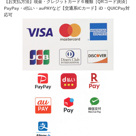
【お支払方法】現金・クレジットカード６種類［QRコード決済］
PayPay・d払い・auPAYなど【交通系ICカード】iD・QUICPay対
応可