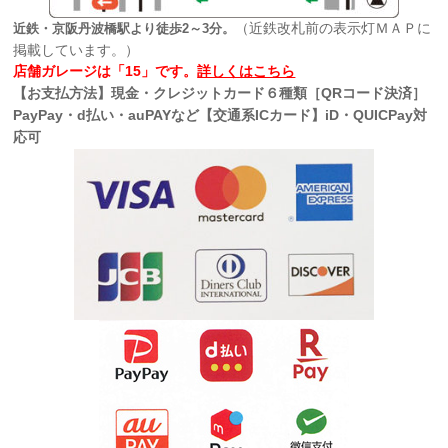
（近鉄改札前の表示灯ＭＡＰに
近鉄・京阪丹波橋駅より徒歩2～3分。
掲載しています。）
店舗ガレージは「15」です。
詳しくはこちら
【お支払方法】現金・クレジットカード６種類［QRコード決済］
PayPay・d払い・auPAYなど【交通系ICカード】iD・QUICPay対
応可