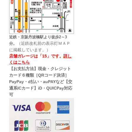
近鉄・京阪丹波橋駅より徒歩2～3
（近鉄改札前の表示灯ＭＡＰ
分。
に掲載しています。）
店舗ガレージは「15」です。
詳し
くはこちら
【お支払方法】現金・クレジット
カード６種類［QRコード決済］
PayPay・d払い・auPAYなど【交
通系ICカード】iD・QUICPay対応
可