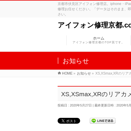
京都市伏見区アイフォン修理店。iphone・
修理お任せください。「データはそのまま、即
さい。
アイフォン修理京都.c
ホーム
アイフォン修理京都のTOP頁です。
お知らせ
HOME
»
お知らせ
»
XS,XSmax,XRの
XS,XSmax,XRのリ
投稿日 : 2020年5月27日
最終更新日時 : 2020年5