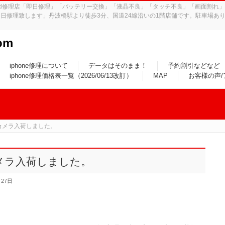
iPad修理店「即日修理」「バッテリー交換」「液晶不良」「タッチ不良」「画面割
日修理致します」丹波橋駅より徒歩3分、国道24線沿いの1階店舗です。駐車場あり
om
iphone修理について
データはそのまま！
予約割引などなど
iphone修理価格表一覧（2026/06/13改訂）
MAP
お客様の声
リアカメラ入荷しました。
アカメラ入荷しました。
月27日