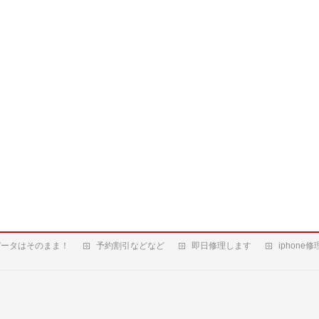
データはそのまま！
予約割引などなど
即日修理します
iphone