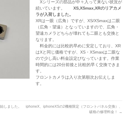
Xシリーズの部品が中々入って
来ない状況が
続いています。
XS,XSmax,XRのリアカメ
ラが入荷しました。
XRは一眼（広角）ですが、XS/XSmaxは二眼
（広角・望遠）となっていますので、広角・
望遠カメラどちらが壊れても二眼とも交換と
なります。
料金的には比較的早めに安定しており、XR
はXと同じ価格ですが、XS・XSmaxは二眼な
ので少し高い料金設定びなっています。作業
時間的には20分前後と比較的早く交換できま
す。
フロントカメラは入り次第順次お伝えしま
す。
を開始しました。
iphoneX、iphoneXSの2機種限定（フロントパネル交換）、
破格の修理料金！
→