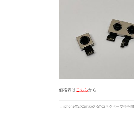
価格表は
こちら
から
←
iphoneXS/XSmax/XRのコネクター交換