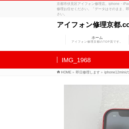
京都市伏見区アイフォン修理店。iphone・
修理お任せください。「データはそのまま、即
さい。
アイフォン修理京都.c
ホーム
アイフォン修理京都のTOP頁です。
IMG_1968
HOME
»
即日修理します
»
iphone12