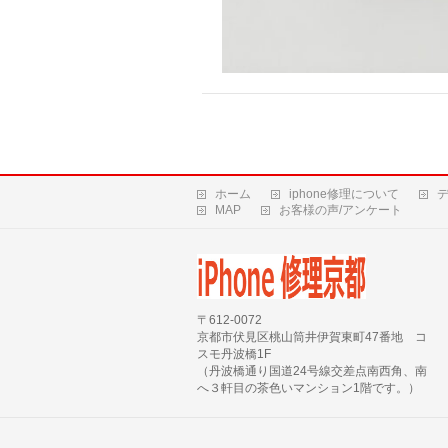
ホーム
iphone修理について
MAP
お客様の声/アンケート
〒612-0072
京都市伏見区桃山筒井伊賀東町47番地 コ
スモ丹波橋1F
（丹波橋通り国道24号線交差点南西角、南
へ３軒目の茶色いマンション1階です。）