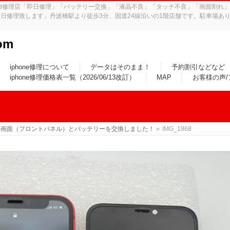
iPad修理店「即日修理」「バッテリー交換」「液晶不良」「タッチ不良」「画面割
日修理致します」丹波橋駅より徒歩3分、国道24線沿いの1階店舗です。駐車場あり
om
iphone修理について
データはそのまま！
予約割引などなど
iphone修理価格表一覧（2026/06/13改訂）
MAP
お客様の声
miniの画面（フロントパネル）とバッテリーを交換しました！
»
IMG_1968