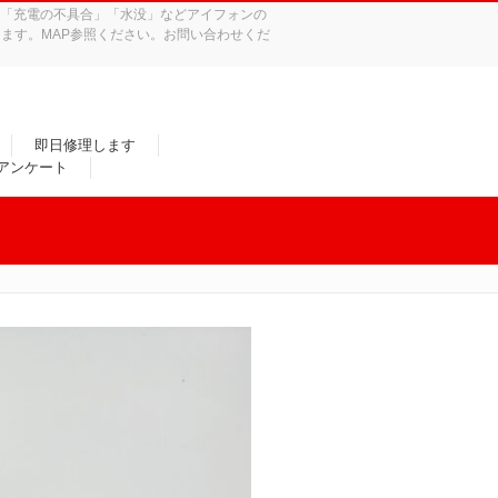
れ」「充電の不具合」「水没」などアイフォンの
ます。MAP参照ください。お問い合わせくだ
即日修理します
/アンケート