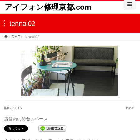
アイフォン修理京都.com
tennai02
HOME
»
tennai02
IMG_1816
tenai
店舗内の待合スペース