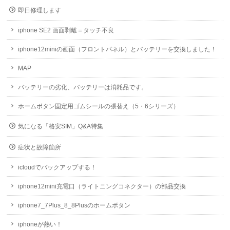
即日修理します
iphone SE2 画面剥離＝タッチ不良
iphone12miniの画面（フロントパネル）とバッテリーを交換しました！
MAP
バッテリーの劣化、バッテリーは消耗品です。
ホームボタン固定用ゴムシールの張替え（5・6シリーズ）
気になる「格安SIM」Q&A特集
症状と故障箇所
icloudでバックアップする！
iphone12mini充電口（ライトニングコネクター）の部品交換
iphone7_7Plus_8_8Plusのホームボタン
iphoneが熱い！