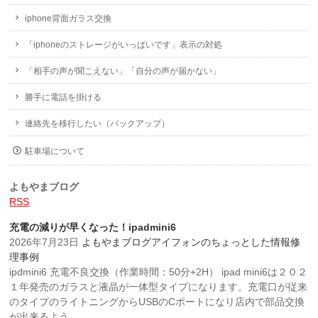
iphone背面ガラス交換
「iphoneのストレージがいっぱいです」表示の対処
「相手の声が聞こえない」「自分の声が届かない」
勝手に電話を掛ける
連絡先を移行したい（バックアップ）
駐車場について
よもやまブログ
RSS
充電の減りが早くなった！ipadmini6
2026年7月23日
よもやまブログ
アイフォンのちょっとした情報
修
理事例
ipdmini6 充電不良交換（作業時間：50分+2H） ipad mini6は２０２
１年発売のガラスと液晶が一体型タイプになります。充電口が従来
のタイプのライトニングからUSBのCポートになり店内で部品交換
が出来るよう …