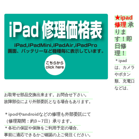
★ipad
修理
承
りま
す！即
日修
理！
＊ipad
は、カメラ
やボタン
類、充電口
などは、
お取寄せ部品交換出来ます。お問合せ下さい。
故障部位により外部委託となる場合もあります。
＊ipodやandroidなどの修理も外部委託にて
（修理期間：約3～7日）承ります。
＊各社の保証や保険をご利用予定の場合、
事前に適応できるかご確認の上ご発注ください。