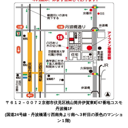
〒６１２－００７２京都市伏見区桃山筒井伊賀東町47番地コスモ
丹波橋1F
(国道24号線・丹波橋通り西南角より南へ３軒目の茶色のマンショ
ン１階)