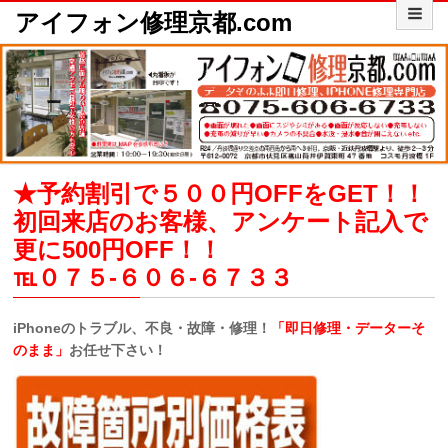
アイフォン修理京都.com
★予約割引で５００円OFFをGET！！
初回来店のお客様、アンケート記入で
更に500円OFF！！
℡０７５-６０６-６７３３
iPhone
のトラブル、不良・故障・修理！
「
即日修理・データーそ
のまま」
お任せ下さい！