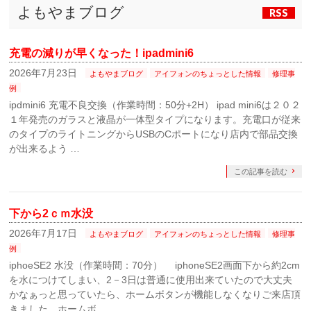
よもやまブログ
RSS
充電の減りが早くなった！ipadmini6
2026年7月23日
よもやまブログ
アイフォンのちょっとした情報
修理事
例
ipdmini6 充電不良交換（作業時間：50分+2H） ipad mini6は２０２
１年発売のガラスと液晶が一体型タイプになります。充電口が従来
のタイプのライトニングからUSBのCポートになり店内で部品交換
が出来るよう …
この記事を読む
下から2ｃｍ水没
2026年7月17日
よもやまブログ
アイフォンのちょっとした情報
修理事
例
iphoeSE2 水没（作業時間：70分） iphoneSE2画面下から約2cm
を水につけてしまい、2－3日は普通に使用出来ていたので大丈夫
かなぁっと思っていたら、ホームボタンが機能しなくなりご来店頂
きました。ホームボ …