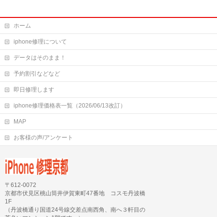
ホーム
iphone修理について
データはそのまま！
予約割引などなど
即日修理します
iphone修理価格表一覧（2026/06/13改訂）
MAP
お客様の声/アンケート
〒612-0072
京都市伏見区桃山筒井伊賀東町47番地 コスモ丹波橋
1F
（丹波橋通り国道24号線交差点南西角、南へ３軒目の