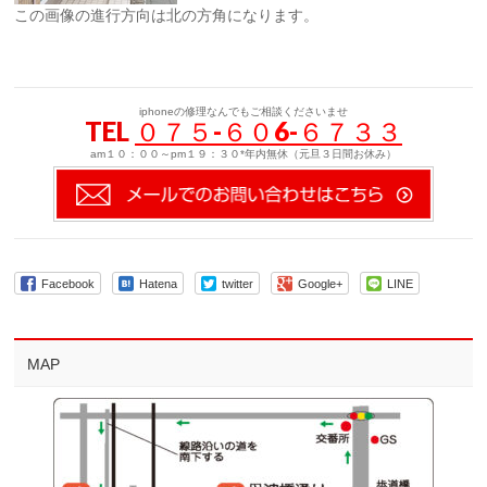
この画像の進行方向は北の方角になります。
iphoneの修理なんでもご相談くださいませ
TEL
０７５-６０6-６７３３
am１０：００～pm１９：３０*年内無休（元旦３日間お休み）
Facebook
Hatena
twitter
Google+
LINE
MAP