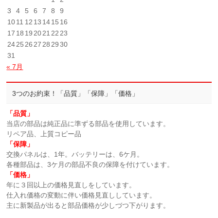
3
4
5
6
7
8
9
10
11
12
13
14
15
16
17
18
19
20
21
22
23
24
25
26
27
28
29
30
31
« 7月
3つのお約束！「品質」「保障」「価格」
「品質」
当店の部品は純正品に準ずる部品を使用しています。
リペア品、上質コピー品
「保障」
交換パネルは、1年。バッテリーは、6ケ月。
各種部品は、3ケ月の部品不良の保障を付けています。
「価格」
年に３回以上の価格見直しをしています。
仕入れ価格の変動に伴い価格見直ししています。
主に新製品が出ると部品価格が少しづつ下がります。