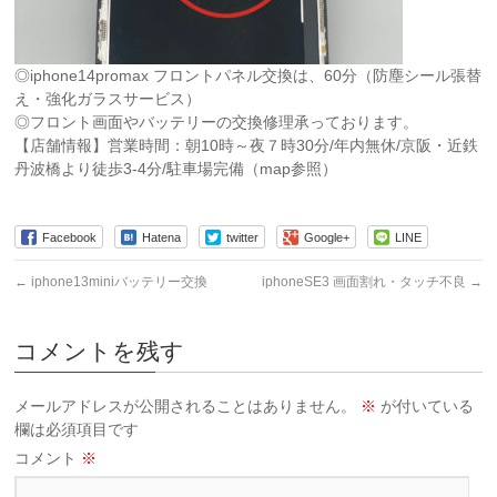
◎iphone14promax フロントパネル交換は、60分（防塵シール張替
え・強化ガラスサービス）
◎フロント画面やバッテリーの交換修理承っております。
【店舗情報】営業時間：朝10時～夜７時30分/年内無休/京阪・近鉄
丹波橋より徒歩3-4分/駐車場完備（map参照）
Facebook
Hatena
twitter
Google+
LINE
←
iphone13miniバッテリー交換
iphoneSE3 画面割れ・タッチ不良
→
コメントを残す
メールアドレスが公開されることはありません。
※
が付いている
欄は必須項目です
コメント
※