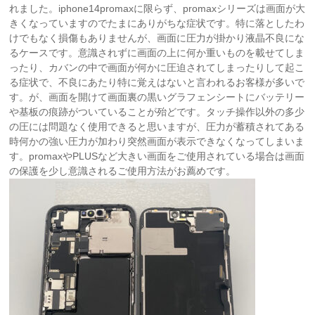
れました。iphone14promaxに限らず、promaxシリーズは画面が大
きくなっていますのでたまにありがちな症状です。特に落としたわ
けでもなく損傷もありませんが、画面に圧力が掛かり液晶不良にな
るケースです。意識されずに画面の上に何か重いものを載せてしま
ったり、カバンの中で画面が何かに圧迫されてしまったりして起こ
る症状で、不良にあたり特に覚えはないと言われるお客様が多いで
す。が、画面を開けて画面裏の黒いグラフェンシートにバッテリー
や基板の痕跡がついていることが殆どです。タッチ操作以外の多少
の圧には問題なく使用できると思いますが、圧力が蓄積されてある
時何かの強い圧力が加わり突然画面が表示できなくなってしまいま
す。promaxやPLUSなど大きい画面をご使用されている場合は画面
の保護を少し意識されるご使用方法がお薦めです。