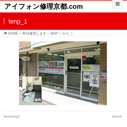
アイフォン修理京都.com
tenp_1
HOME
»
即日修理します
»
MAP
»
tenp_1
tempmap2
tennai