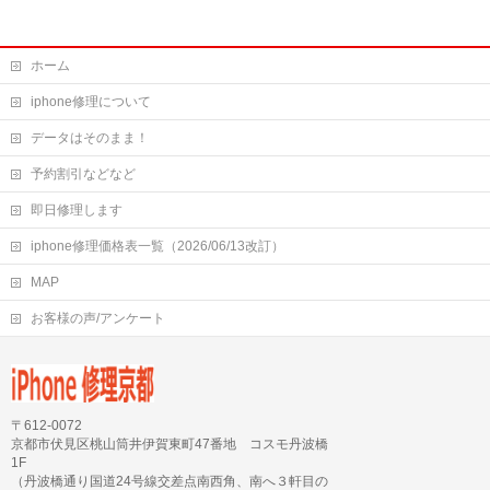
ホーム
iphone修理について
データはそのまま！
予約割引などなど
即日修理します
iphone修理価格表一覧（2026/06/13改訂）
MAP
お客様の声/アンケート
〒612-0072
京都市伏見区桃山筒井伊賀東町47番地 コスモ丹波橋
1F
（丹波橋通り国道24号線交差点南西角、南へ３軒目の