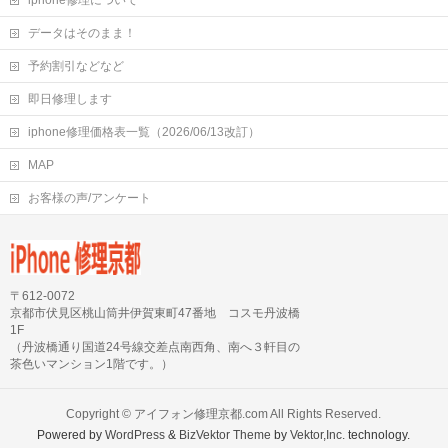
iphone修理について
データはそのまま！
予約割引などなど
即日修理します
iphone修理価格表一覧（2026/06/13改訂）
MAP
お客様の声/アンケート
〒612-0072
京都市伏見区桃山筒井伊賀東町47番地 コスモ丹波橋
1F
（丹波橋通り国道24号線交差点南西角、南へ３軒目の
茶色いマンション1階です。）
Copyright ©
アイフォン修理京都.com
All Rights Reserved.
Powered by
WordPress
&
BizVektor Theme
by
Vektor,Inc.
technology.