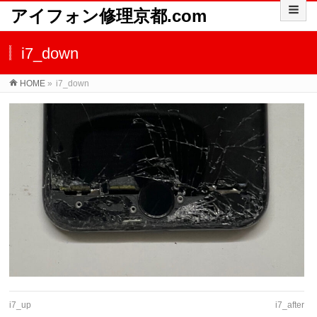
アイフォン修理京都.com
i7_down
HOME
»
i7_down
i7_up
i7_after