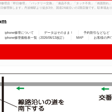
iPad修理店「即日修理」「バッテリー交換」「液晶不良」「タッチ不良」「画面割
日修理致します」丹波橋駅より徒歩3分、国道24線沿いの1階店舗です。駐車場あり
om
iphone修理について
データはそのまま！
予約割引などなど
iphone修理価格表一覧（2026/06/13改訂）
MAP
お客様の声