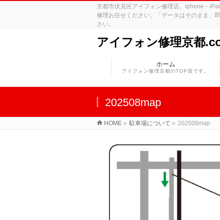
京都市伏見区アイフォン修理店。iphone・
修理お任せください。「データはそのまま、即
さい。
アイフォン修理京都.c
ホーム
アイフォン修理京都のTOP頁です。
202508map
HOME
»
駐車場について
»
202508map