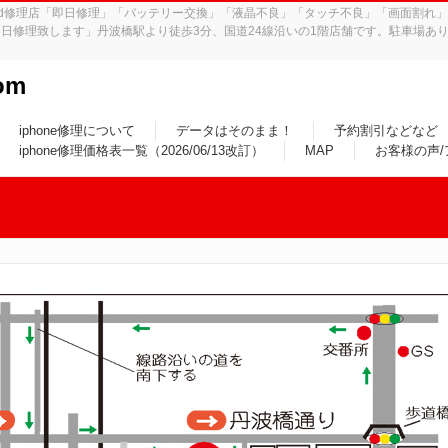
iPad修理店「即日修理」「バッテリー交換」「液晶不良」「タッチ不良」「画面割
日修理致します」丹波橋駅より徒歩3分、国道24線沿いの1階店舗です。駐車場あり
om
iphone修理について
データはそのまま！
予約割引などなど
iphone修理価格表一覧（2026/06/13改訂）
MAP
お客様の声