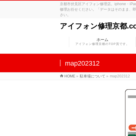
京都市伏見区アイフォン修理店。iphone・
修理お任せください。「データはそのまま、即
さい。
アイフォン修理京都.c
ホーム
アイフォン修理京都のTOP頁です。
map202312
HOME
»
駐車場について
»
map202312