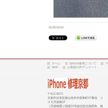
soutenyoso
ホーム
iphone修理について
MAP
お客様の声/アンケート
〒612-0072
京都市伏見区桃山筒井伊賀東町47番地 コ
スモ丹波橋1F
（丹波橋通り国道24号線交差点南西角、南