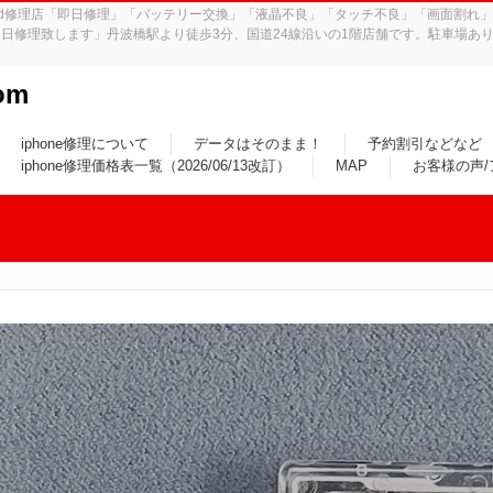
iPad修理店「即日修理」「バッテリー交換」「液晶不良」「タッチ不良」「画面割
日修理致します」丹波橋駅より徒歩3分、国道24線沿いの1階店舗です。駐車場あり
om
iphone修理について
データはそのまま！
予約割引などなど
iphone修理価格表一覧（2026/06/13改訂）
MAP
お客様の声