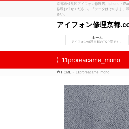
京都市伏見区アイフォン修理店。iphone・
修理お任せください。「データはそのまま、即
さい。
アイフォン修理京都.c
ホーム
アイフォン修理京都のTOP頁です。
11proreacame_mono
HOME
»
11proreacame_mono