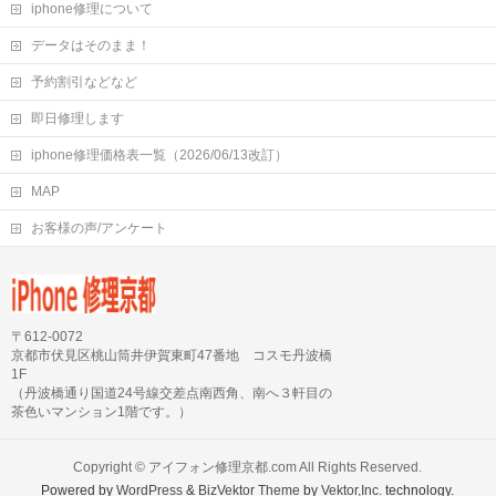
iphone修理について
データはそのまま！
予約割引などなど
即日修理します
iphone修理価格表一覧（2026/06/13改訂）
MAP
お客様の声/アンケート
〒612-0072
京都市伏見区桃山筒井伊賀東町47番地 コスモ丹波橋
1F
（丹波橋通り国道24号線交差点南西角、南へ３軒目の
茶色いマンション1階です。）
Copyright ©
アイフォン修理京都.com
All Rights Reserved.
Powered by
WordPress
&
BizVektor Theme
by
Vektor,Inc.
technology.