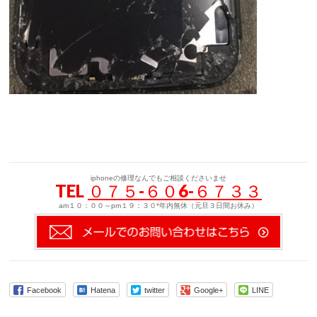
iphoneの修理なんでもご相談くださいませ
TEL
０７５-６０6-６７３３
am１０：００～pm１９：３０*年内無休（元旦３日間お休み）
Facebook
Hatena
twitter
Google+
LINE