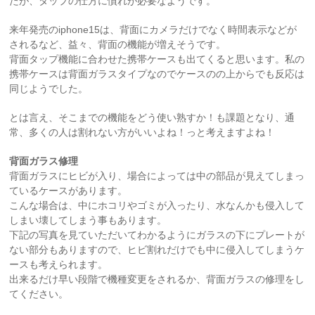
たが、タップの仕方に慣れが必要なようです。
来年発売のiphone15は、背面にカメラだけでなく時間表示などが
されるなど、益々、背面の機能が増えそうです。
背面タップ機能に合わせた携帯ケースも出てくると思います。私の
携帯ケースは背面ガラスタイプなのでケースのの上からでも反応は
同じようでした。
とは言え、そこまでの機能をどう使い熟すか！も課題となり、通
常、多くの人は割れない方がいいよね！っと考えますよね！
背面ガラス修理
背面ガラスにヒビが入り、場合によっては中の部品が見えてしまっ
ているケースがあります。
こんな場合は、中にホコリやゴミが入ったり、水なんかも侵入して
しまい壊してしまう事もあります。
下記の写真を見ていただいてわかるようにガラスの下にプレートが
ない部分もありますので、ヒビ割れだけでも中に侵入してしまうケ
ースも考えられます。
出来るだけ早い段階で機種変更をされるか、背面ガラスの修理をし
てください。