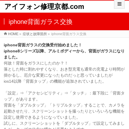
アイフォン修理京都.com
iphone背面ガラス交換
HOME
»
症状と故障箇所
»
iphone背面ガラス交換
iphone背面ガラスの交換受付始めました！
iphone8シリーズ以降、アルミボディーから、背面がガラスになり
ました。
何故！背面をガラスにしたのか？！
落とした時に割れやすくなり、おき型充電も通常の充電より時間が
掛かるし、厄介な変更になったものだっと思っていましたが
ios14以降「背面タップ」の機能が追加されていました。
「設定」⇒「アクセシビリティ」⇒「タッチ」：最下段に「背面タ
ップ」があります。
背面を「ダブルタップ」「トリプルタップ」することで、カメラを
起動させたり、スクリーンショットを撮ったりといろいろな機能を
設定し使用できるようになっていました。
試しに、スクリーンショットを「ダブルタップ」で設定してみまし