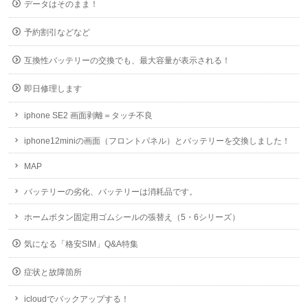
データはそのまま！
予約割引などなど
互換性バッテリーの交換でも、最大容量が表示される！
即日修理します
iphone SE2 画面剥離＝タッチ不良
iphone12miniの画面（フロントパネル）とバッテリーを交換しました！
MAP
バッテリーの劣化、バッテリーは消耗品です。
ホームボタン固定用ゴムシールの張替え（5・6シリーズ）
気になる「格安SIM」Q&A特集
症状と故障箇所
icloudでバックアップする！