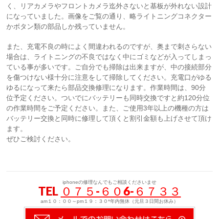
く、リアカメラやフロントカメラ迄外さないと基板が外れない設計
になっていました。画像をご覧の通り、略ライトニングコネクター
かボタン類の部品しか残っていません。
また、充電不良の時によく間違われるのですが、奥まで刺さらない
場合は、ライトニングの不良ではなく中にゴミなどが入ってしまっ
ている事が多いです。ご自分でも掃除は出来ますが、中の接続部分
を傷つけない様十分に注意をして掃除してください。充電口がゆる
ゆるになって来たら部品交換修理になります。作業時間は、90分
位予定ください。ついでにバッテリーも同時交換ですと約120分位
の作業時間をご予定ください。また、ご使用3年以上の機種の方は
バッテリー交換と同時に修理して頂くと割引金額も上げさせて頂け
ます。
ぜひご検討ください。
iphoneの修理なんでもご相談くださいませ
TEL
０７５-６０6-６７３３
am１０：００～pm１９：３０*年内無休（元旦３日間お休み）