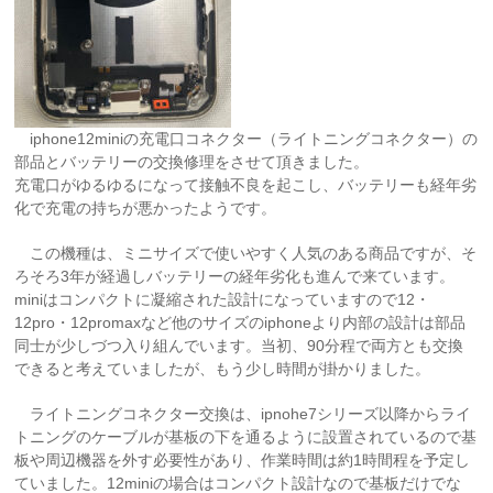
iphone12miniの充電口コネクター（ライトニングコネクター）の
部品とバッテリーの交換修理をさせて頂きました。
充電口がゆるゆるになって接触不良を起こし、バッテリーも経年劣
化で充電の持ちが悪かったようです。
この機種は、ミニサイズで使いやすく人気のある商品ですが、そ
ろそろ3年が経過しバッテリーの経年劣化も進んで来ています。
miniはコンパクトに凝縮された設計になっていますので12・
12pro・12promaxなど他のサイズのiphoneより内部の設計は部品
同士が少しづつ入り組んでいます。当初、90分程で両方とも交換
できると考えていましたが、もう少し時間が掛かりました。
ライトニングコネクター交換は、ipnohe7シリーズ以降からライ
トニングのケーブルが基板の下を通るように設置されているので基
板や周辺機器を外す必要性があり、作業時間は約1時間程を予定し
ていました。12miniの場合はコンパクト設計なので基板だけでな