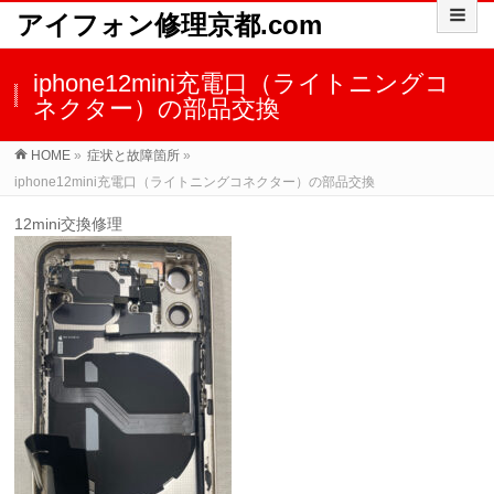
アイフォン修理京都.com
iphone12mini充電口（ライトニングコ
ネクター）の部品交換
HOME
»
症状と故障箇所
»
iphone12mini充電口（ライトニングコネクター）の部品交換
12mini交換修理