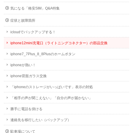
気になる「格安SIM」Q&A特集
症状と故障箇所
icloudでバックアップする！
iphone12mini充電口（ライトニングコネクター）の部品交換
iphone7_7Plus_8_8Plusのホームボタン
iphoneが熱い！
iphone背面ガラス交換
「iphoneのストレージがいっぱいです」表示の対処
「相手の声が聞こえない」「自分の声が届かない」
勝手に電話を掛ける
連絡先を移行したい（バックアップ）
駐車場について