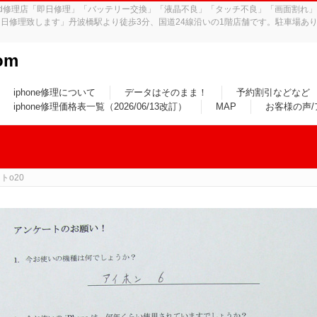
iPad修理店「即日修理」「バッテリー交換」「液晶不良」「タッチ不良」「画面割
日修理致します」丹波橋駅より徒歩3分、国道24線沿いの1階店舗です。駐車場あり
om
iphone修理について
データはそのまま！
予約割引などなど
iphone修理価格表一覧（2026/06/13改訂）
MAP
お客様の声
トo20