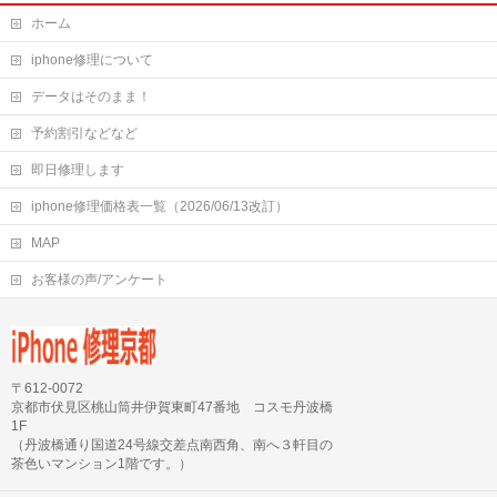
ホーム
iphone修理について
データはそのまま！
予約割引などなど
即日修理します
iphone修理価格表一覧（2026/06/13改訂）
MAP
お客様の声/アンケート
〒612-0072
京都市伏見区桃山筒井伊賀東町47番地 コスモ丹波橋
1F
（丹波橋通り国道24号線交差点南西角、南へ３軒目の
茶色いマンション1階です。）