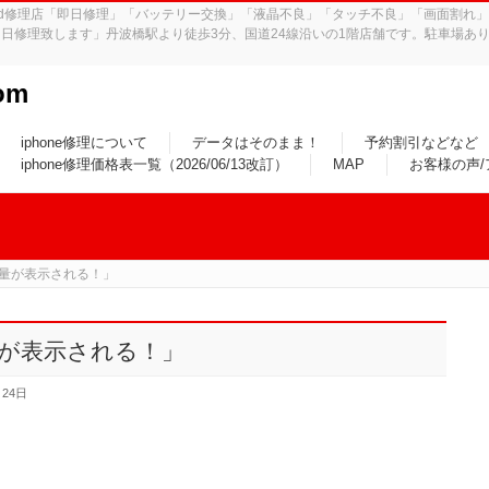
iPad修理店「即日修理」「バッテリー交換」「液晶不良」「タッチ不良」「画面割
日修理致します」丹波橋駅より徒歩3分、国道24線沿いの1階店舗です。駐車場あり
om
iphone修理について
データはそのまま！
予約割引などなど
iphone修理価格表一覧（2026/06/13改訂）
MAP
お客様の声
量が表示される！」
が表示される！」
月24日