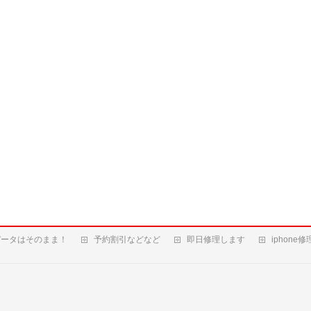
データはそのまま！
予約割引などなど
即日修理します
iphone