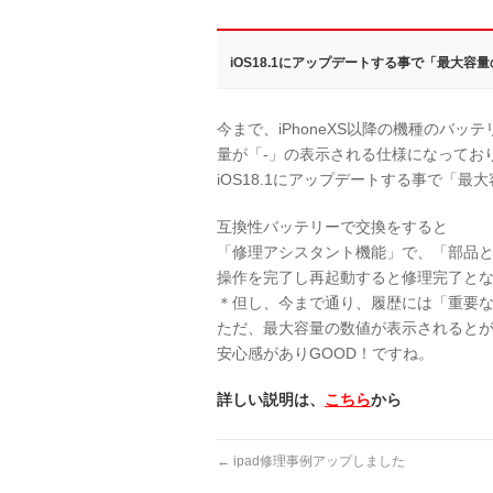
iOS18.1にアップデートする事で「最大
今まで、iPhoneXS以降の機種のバ
量が「-」の表示される仕様になってお
iOS18.1にアップデートする事で「
互換性バッテリーで交換をすると
「修理アシスタント機能」で、「部品
操作を完了し再起動すると修理完了と
＊但し、今まで通り、履歴には「重要
ただ、最大容量の数値が表示されると
安心感がありGOOD！ですね。
詳しい説明は、
こちら
から
←
ipad修理事例アップしました