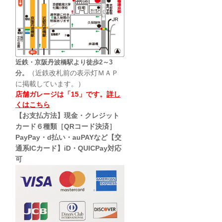
近鉄・京阪丹波橋駅より徒歩2～3
（近鉄改札前の表示灯ＭＡＰ
分。
に掲載しています。）
店舗ガレージは「15」です。
詳し
くはこちら
【お支払方法】現金・クレジット
カード６種類［QRコード決済］
PayPay・d払い・auPAYなど【交
通系ICカード】iD・QUICPay対応
可