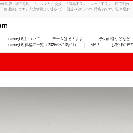
iPad修理店「即日修理」「バッテリー交換」「液晶不良」「タッチ不良」「画面割
日修理致します」丹波橋駅より徒歩3分、国道24線沿いの1階店舗です。駐車場あり
om
iphone修理について
データはそのまま！
予約割引などなど
iphone修理価格表一覧（2026/06/13改訂）
MAP
お客様の声