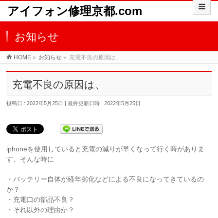
アイフォン修理京都.com
お知らせ
HOME
»
お知らせ
»
充電不良の原因は、
充電不良の原因は、
投稿日 : 2022年5月25日
最終更新日時 : 2022年5月25日
iphoneを使用していると充電の減りが早くなって行く時がありま
す。そんな時に
・バッテリー自体が経年劣化などによる不良になってきているの
か？
・充電口の部品不良？
・それ以外の理由か？