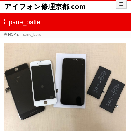
アイフォン修理京都.com
pane_batte
HOME
»
pane_batte