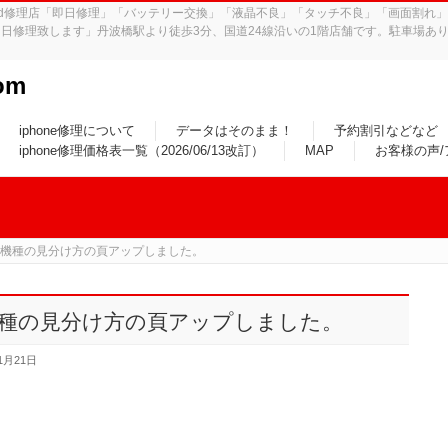
iPad修理店「即日修理」「バッテリー交換」「液晶不良」「タッチ不良」「画面割
日修理致します」丹波橋駅より徒歩3分、国道24線沿いの1階店舗です。駐車場あり
om
iphone修理について
データはそのまま！
予約割引などなど
iphone修理価格表一覧（2026/06/13改訂）
MAP
お客様の声
い！機種の見分け方の頁アップしました。
！機種の見分け方の頁アップしました。
1月21日