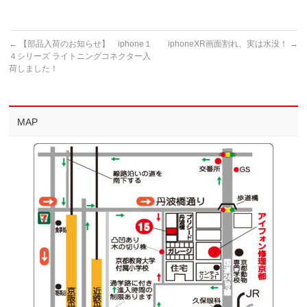
←
【部品入荷のお知らせ】 iphone１
iphoneXR画面割れ、実は水没！
→
４シリーズ ライトニングコネクター入
荷しました！
MAP