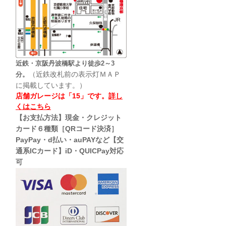
近鉄・京阪丹波橋駅より徒歩2～3
（近鉄改札前の表示灯ＭＡＰ
分。
に掲載しています。）
店舗ガレージは「15」です。
詳し
くはこちら
【お支払方法】現金・クレジット
カード６種類［QRコード決済］
PayPay・d払い・auPAYなど【交
通系ICカード】iD・QUICPay対応
可