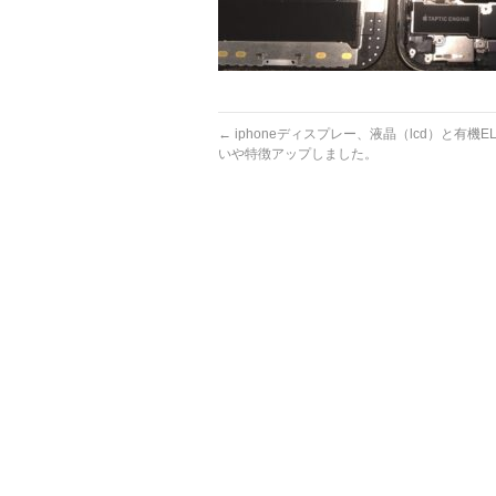
←
iphoneディスプレー、液晶（lcd）と有機EL
いや特徴アップしました。