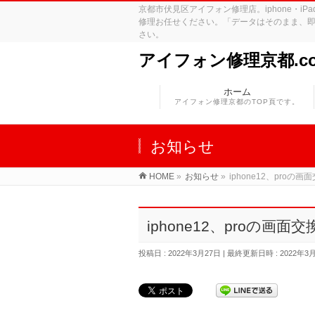
京都市伏見区アイフォン修理店。iphone・
修理お任せください。「データはそのまま、即
さい。
アイフォン修理京都.c
ホーム
アイフォン修理京都のTOP頁です。
お知らせ
HOME
»
お知らせ
»
iphone12、pro
iphone12、proの画
投稿日 : 2022年3月27日
最終更新日時 : 2022年3