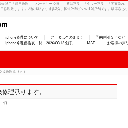
iPad修理店「即日修理」「バッテリー交換」「液晶不良」「タッチ不良」「画面割
日修理致します」丹波橋駅より徒歩3分、国道24線沿いの1階店舗です。駐車場あり
om
iphone修理について
データはそのまま！
予約割引などなど
iphone修理価格表一覧（2026/06/13改訂）
MAP
お客様の声
の画面交換修理承ります。
面交換修理承ります。
月27日