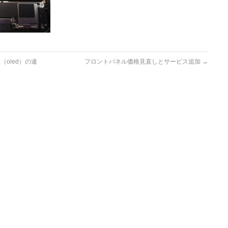
（oled）の違
フロントパネル価格見直しとサービス追加
→