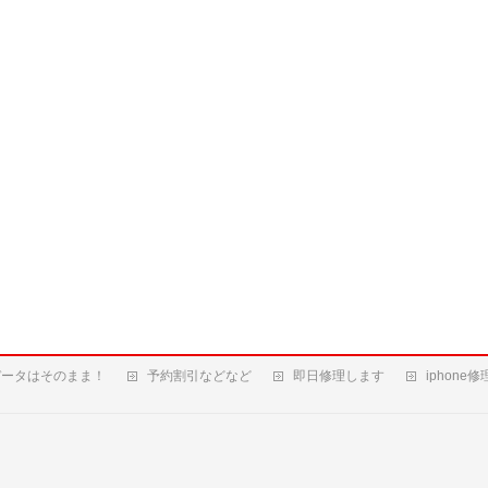
データはそのまま！
予約割引などなど
即日修理します
iphone