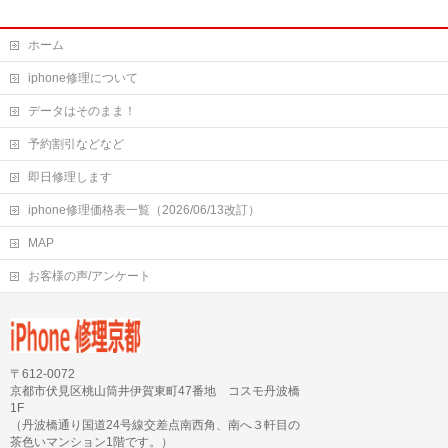
ホーム
iphone修理について
データはそのまま！
予約割引などなど
即日修理します
iphone修理価格表一覧（2026/06/13改訂）
MAP
お客様の声/アンケート
〒612-0072
京都市伏見区桃山筒井伊賀東町47番地 コスモ丹波橋
1F
（丹波橋通り国道24号線交差点南西角、南へ３軒目の
茶色いマンション1階です。）