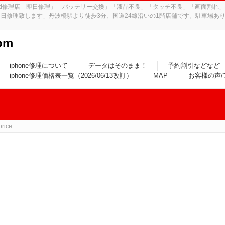
iPad修理店「即日修理」「バッテリー交換」「液晶不良」「タッチ不良」「画面割
日修理致します」丹波橋駅より徒歩3分、国道24線沿いの1階店舗です。駐車場あり
om
iphone修理について
データはそのまま！
予約割引などなど
iphone修理価格表一覧（2026/06/13改訂）
MAP
お客様の声
rice