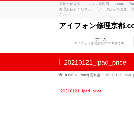
京都市伏見区アイフォン修理店。iphone・
修理お任せください。「データはそのまま、即
さい。
アイフォン修理京都.c
ホーム
アイフォン修理京都のTOP頁です。
20210121_ipad_price
HOME
»
iPad修理料金
»
20210121_ipad_p
20210121_ipad_price