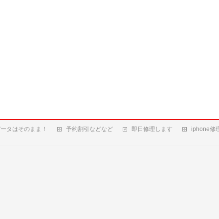
データはそのまま！
予約割引などなど
即日修理します
iphone