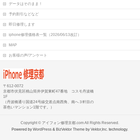
データはそのまま！
予約割引などなど
即日修理します
iphone修理価格表一覧（2026/06/13改訂）
MAP
お客様の声/アンケート
〒612-0072
京都市伏見区桃山筒井伊賀東町47番地 コスモ丹波橋
1F
（丹波橋通り国道24号線交差点南西角、南へ３軒目の
茶色いマンション1階です。）
Copyright ©
アイフォン修理京都.com
All Rights Reserved.
Powered by
WordPress
&
BizVektor Theme
by
Vektor,Inc.
technology.