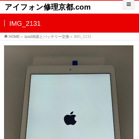
アイフォン修理京都.com
IMG_2131
HOME
»
ipad画面とバッテリー交換
»
IMG_2131