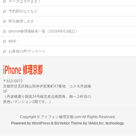
データはそのまま！
予約割引などなど
即日修理します
iphone修理価格表一覧（2026/06/13改訂）
MAP
お客様の声/アンケート
〒612-0072
京都市伏見区桃山筒井伊賀東町47番地 コスモ丹波橋
1F
（丹波橋通り国道24号線交差点南西角、南へ３軒目の
茶色いマンション1階です。）
Copyright ©
アイフォン修理京都.com
All Rights Reserved.
Powered by
WordPress
&
BizVektor Theme
by
Vektor,Inc.
technology.