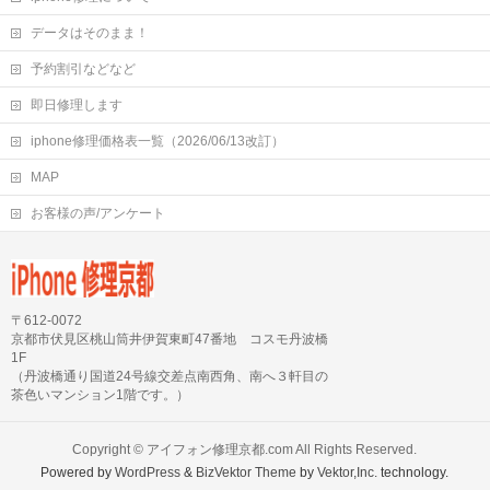
データはそのまま！
予約割引などなど
即日修理します
iphone修理価格表一覧（2026/06/13改訂）
MAP
お客様の声/アンケート
〒612-0072
京都市伏見区桃山筒井伊賀東町47番地 コスモ丹波橋
1F
（丹波橋通り国道24号線交差点南西角、南へ３軒目の
茶色いマンション1階です。）
Copyright ©
アイフォン修理京都.com
All Rights Reserved.
Powered by
WordPress
&
BizVektor Theme
by
Vektor,Inc.
technology.