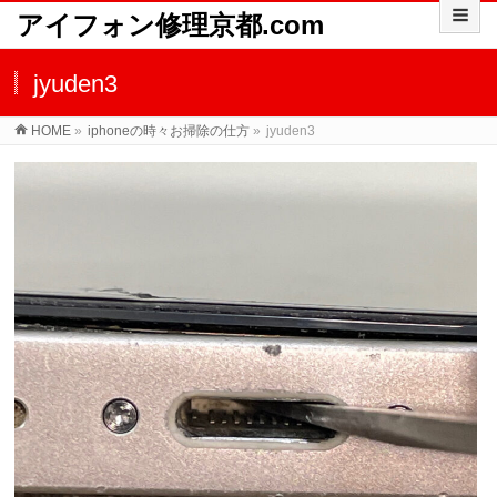
アイフォン修理京都.com
jyuden3
HOME
»
iphoneの時々お掃除の仕方
»
jyuden3