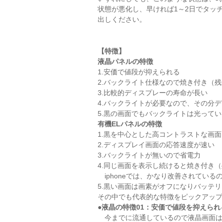
状態が悪化し、早ければ1～2日でタッ
出しください。
【特徴】
液晶パネルの特徴
1.安価で値段が抑えられる
2.バックライト仕様なので焼き付き（
3.比較的ディスプレーの寿命が長い
4.バックライトが必要なので、その分
5.黒の画面でもバックライトは光って
有機ELパネルの特徴
1.黒を中心とした高コントラストな画面
2.ディスプレイ画面の応答速度が速い
3.バックライトが無いので省電力
4.同じ画面を表示し続けると焼き付き
iphoneでは、かなり改善されている
5.黒い画面は画素がオフになりバッテ
その中でも代表的な特徴をピックアッ
●液晶の特徴01：安価で値段を抑えられ
今までに流通しているので液晶画面は