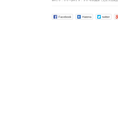
am１０：００～pm１９：３０*年内無休（元旦３日間
Facebook
Hatena
twitter