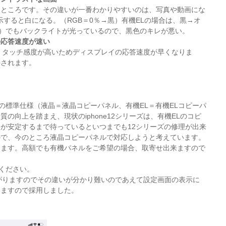
ところです。その違いが一番わかりやすいのは、写真や動画にな
表示すると白になる。（RGB＝0％→黒）有機ELの場合は、黒→オ
％）でもバックライトが光っているので、黒色のキレが悪い。
の応答速度が速い
、タッチ感度が高いためディスプレイの応答速度が早くなりま
善されます。
ーの標準仕様（液晶＝液晶コピーパネル、有機EL＝有機ELコピーパ
の向上を踏まえ、現状のiphone12シリーズは、有機ELのコピ
が安定するまで待っているといつまでも12シリーズの修理が出来
ので、今のところ液晶コピーパネルで対応しようと考えています。
します。高額でも有機パネルをご希望の場合、取寄せ出来ますので
認ください。
がりますのでその違いが分かり難いのであえて設定画面の表示に
えますので採用しました。