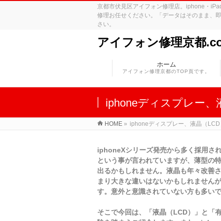
京都市伏見区アイフォン修理店。iphone・
修理お任せください。「データはそのまま、即
さい。
アイフォン修理京都.c
ホーム
アイフォン修理京都のTOP頁です。
iphoneディスプレー
HOME
»
iphoneディスプレー、液晶（LC
iphoneXシリーズ発売から多く採用
という事が言われていますが、薄型の
出るかもしれません。液晶も年々改善
まり大きな違いはないかもしれませんが
す。意外と意識されていない方も多い
そこで今回は、「液晶（LCD）」と「有