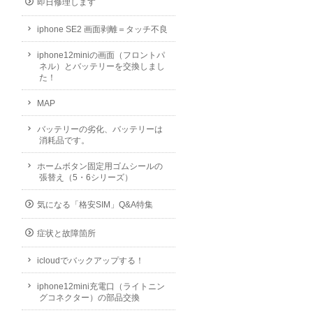
即日修理します
iphone SE2 画面剥離＝タッチ不良
iphone12miniの画面（フロントパ
ネル）とバッテリーを交換しまし
た！
MAP
バッテリーの劣化、バッテリーは
消耗品です。
ホームボタン固定用ゴムシールの
張替え（5・6シリーズ）
気になる「格安SIM」Q&A特集
症状と故障箇所
icloudでバックアップする！
iphone12mini充電口（ライトニン
グコネクター）の部品交換