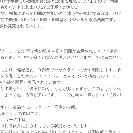
oneは毎年新しい機種が発売され技術も進化していますので、情報
事もあるかもしれませんがご了承ください。
の方や、種類によって画面の性能がどう違うのか気になる方は、ぜひ
以前の機種、XR・11・SE2・SE3はオリジナルが液晶画面です。
着され発売されています。
発光し、その強弱で色の強さを変え画面が表示されるという構造
するため、再現性が高く画質が綺麗とされています。特に黒の発色
ろにあり、偏光板という部分でバックライトの光を調整します。そ
を表現するためのRGBフィルターがあるという構造になります。
みを経て画面が表示されています。
チが出来ない」「勝手に動く」などがありますが、このような症状
良によって起こる事が多いです。ここでは画面の表示について説明
ますが、液晶ではバックライト不良の状態。
まうなどの要因です。
ィルターの不良。
破損し液体がにじみ出している状態かと思います。
時間が経てば直るような事は決してありません。時間を経て段々と