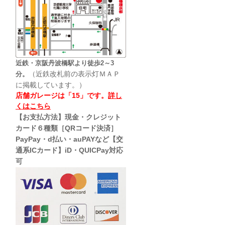
近鉄・京阪丹波橋駅より徒歩2～3
（近鉄改札前の表示灯ＭＡＰ
分。
に掲載しています。）
店舗ガレージは「15」です。
詳し
くはこちら
【お支払方法】現金・クレジット
カード６種類［QRコード決済］
PayPay・d払い・auPAYなど【交
通系ICカード】iD・QUICPay対応
可