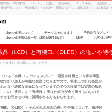
iPad修理店「即日修理」「バッテリー交換」「液晶不良」「タッチ不良」「画面割
日修理致します」丹波橋駅より徒歩3分、国道24線沿いの1階店舗です。駐車場あり
om
iphone修理について
データはそのまま！
予約割引などなど
iphone修理価格表一覧（2026/06/13改訂）
MAP
お客様の声
、液晶（LCD）と有機EL（OLED）の違いや特
D）と有機EL（OLED）の違いや特徴
されている「有機EL」のディスプレー、画質が綺麗という事や薄型
特徴で折り加工が可能な画面になりますので、将来二つ折れ画面が
されかなり綺麗な画面になっていますので今の段階では実際の所あ
、この「液晶」と「有機EL」実は仕組みが全く違うものなので
ですがお問合せの時に質問される方もおられます。
機EL（OLED）」それぞれの画面の違いや特徴について、修理経