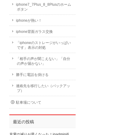
iphone7_7Plus_8_8Plusのホーム
ボタン
iphoneが熱い！
iphone背面ガラス交換
「iphoneのストレージがいっぱい
です」表示の対処
「相手の声が聞こえない」「自分
の声が届かない」
勝手に電話を掛ける
連絡先を移行したい（バックアッ
プ）
駐車場について
最近の投稿
充電の減りが早くなった！ipadmini6