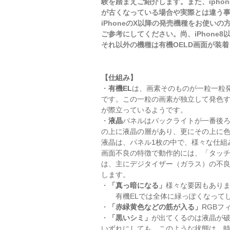
験を踏まえご紹介します。また、iph
が古くなっている場合や実際とは違う
iPhoneのX以降の発売機種をお使い
ご参考にしてください。尚、iPhone8
それ以外の機種は有機OELD画面が装
【仕組み】
・
有機EL
は、画素そのものが一粒一粒
です。この一粒の画素が独立して発色
が際立っているようです。
・
液晶
パネルはバックライトが一番後
の上に液晶の層があり、更にその上に色
液晶は、パネル1枚の中で、様々な仕組
画面不良の特徴で動作的には、「タッ
は、主にデジタイザー（ガラス）の不
します。
・
「真っ暗になる」
様々な要因もあり
有機ELでは全体に緑っぽくなってし
・
「赤緑黄色などの筋が入る」
RGBフ
・
「黒いシミ」
が出てくるのは液晶が
いずれにしても、このような状態は、