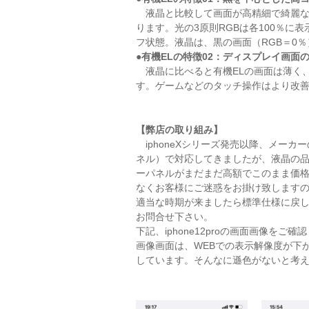
液晶と比較して画面が高精細で綺麗な
ります。光の3原則RGBは各100％に
フ状態。液晶は、黒の画面（RGB＝0
●有機ELの特徴02：ディスプレイ画面
液晶に比べると有機ELの画面は薄く
す。ゲームなどのタッチ操作はより改
【弊店の取り組み】
iphoneXシリーズ発売以降、メーカ
ネル）で対応してきましたが、液晶の品質
ーパネルがまだまだ高額でこのまま価格
なくお客様にご迷惑をお掛け致します
適当な時期が来ましたら標準仕様に戻
お問合せ下さい。
下記、iphone12proの画面画像をご確
画像画面は、WEBでの表示解像度が下
しています。そんなに遜色がないと考