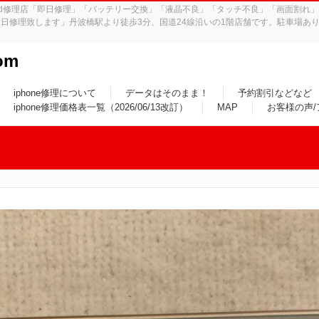
iPad修理店「即日修理」「バッテリー交換」「液晶不良」「タッチ不良」「画面割
日修理致します」丹波橋駅より徒歩3分、国道24線沿いの1階店舗です。駐車場あり
om
iphone修理について
データはそのまま！
予約割引などなど
iphone修理価格表一覧（2026/06/13改訂）
MAP
お客様の声