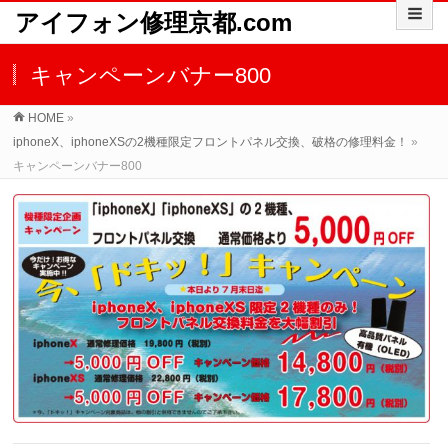
アイフォン修理京都.com
キャンペーンバナー800
HOME
»
iphoneX、iphoneXSの2機種限定フロントパネル交換、破格の修理料金！
»
キャンペーンバナー800