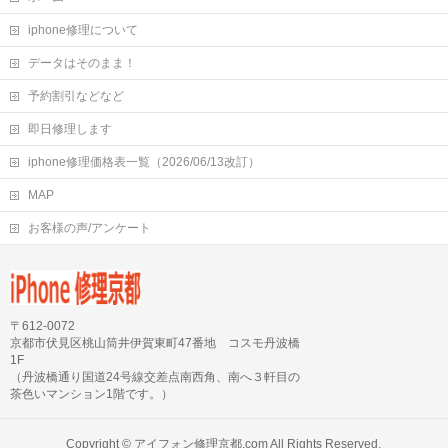
iphone修理について
データはそのまま！
予約割引などなど
即日修理します
iphone修理価格表一覧（2026/06/13改訂）
MAP
お客様の声/アンケート
〒612-0072
京都市伏見区桃山筒井伊賀東町47番地 コスモ丹波橋
1F
（丹波橋通り国道24号線交差点南西角、南へ３軒目の
茶色いマンション1階です。）
Copyright ©
アイフォン修理京都.com
All Rights Reserved.