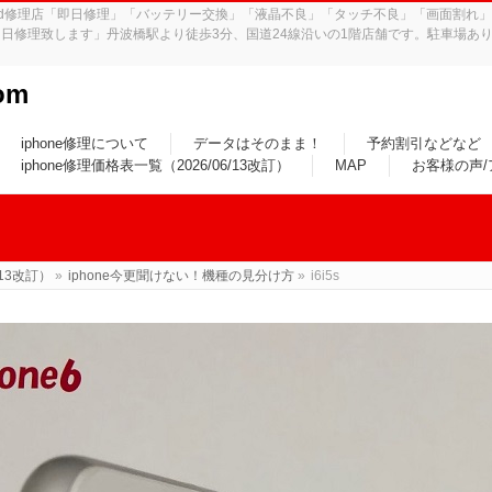
iPad修理店「即日修理」「バッテリー交換」「液晶不良」「タッチ不良」「画面割
日修理致します」丹波橋駅より徒歩3分、国道24線沿いの1階店舗です。駐車場あり
om
iphone修理について
データはそのまま！
予約割引などなど
iphone修理価格表一覧（2026/06/13改訂）
MAP
お客様の声
/13改訂）
»
iphone今更聞けない！機種の見分け方
»
i6i5s