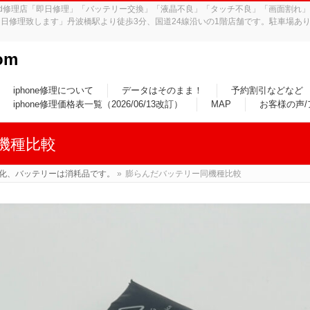
iPad修理店「即日修理」「バッテリー交換」「液晶不良」「タッチ不良」「画面割
日修理致します」丹波橋駅より徒歩3分、国道24線沿いの1階店舗です。駐車場あり
om
iphone修理について
データはそのまま！
予約割引などなど
iphone修理価格表一覧（2026/06/13改訂）
MAP
お客様の声
機種比較
化、バッテリーは消耗品です。
»
膨らんだバッテリー同機種比較