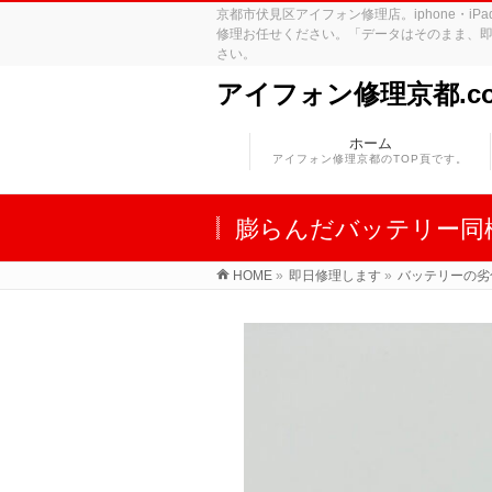
京都市伏見区アイフォン修理店。iphone・
修理お任せください。「データはそのまま、即
さい。
アイフォン修理京都.c
ホーム
アイフォン修理京都のTOP頁です。
膨らんだバッテリー同
HOME
»
即日修理します
»
バッテリーの劣