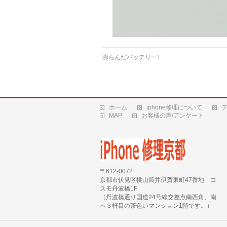
膨らんだバッテリー1
ホーム
iphone修理について
MAP
お客様の声/アンケート
〒612-0072
京都市伏見区桃山筒井伊賀東町47番地 コ
スモ丹波橋1F
（丹波橋通り国道24号線交差点南西角、南
へ３軒目の茶色いマンション1階です。）