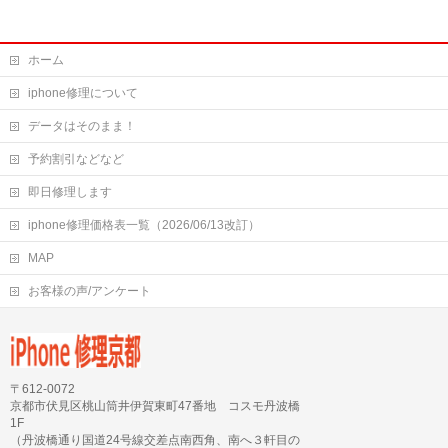
ホーム
iphone修理について
データはそのまま！
予約割引などなど
即日修理します
iphone修理価格表一覧（2026/06/13改訂）
MAP
お客様の声/アンケート
〒612-0072
京都市伏見区桃山筒井伊賀東町47番地 コスモ丹波橋
1F
（丹波橋通り国道24号線交差点南西角、南へ３軒目の