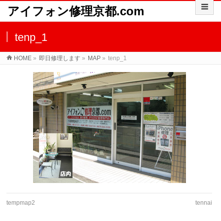
アイフォン修理京都.com
tenp_1
HOME
»
即日修理します
»
MAP
»
tenp_1
tempmap2
tennai