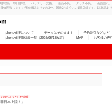
iPad修理店「即日修理」「バッテリー交換」「液晶不良」「タッチ不良」「画面割
日修理致します」丹波橋駅より徒歩3分、国道24線沿いの1階店舗です。駐車場あり
om
iphone修理について
データはそのまま！
予約割引などなど
iphone修理価格表一覧（2026/06/13改訂）
MAP
お客様の声
ォンのちょっとした情報
犯罪日本上陸！」