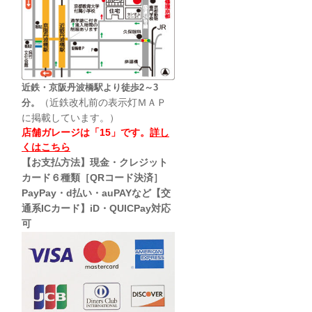
近鉄・京阪丹波橋駅より徒歩2～3
（近鉄改札前の表示灯ＭＡＰ
分。
に掲載しています。）
店舗ガレージは「15」です。
詳し
くはこちら
【お支払方法】現金・クレジット
カード６種類［QRコード決済］
PayPay・d払い・auPAYなど【交
通系ICカード】iD・QUICPay対応
可