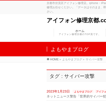
京都市伏見区アイフォン修理店。iphone・
修理お任せください。「データはそのまま、即
さい。
アイフォン修理京都.c
ホーム
アイフォン修理京都のTOP頁です。
よもやまブログ
HOME
»
よもやまブログ
»
サイバー攻撃
タグ : サイバー攻撃
2023年1月23日
よもやまブログ
アイフ
ネットニュース警告「世界的サイバー