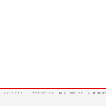
データはそのまま！
予約割引などなど
即日修理します
iphone